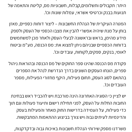
היתר: תקבולים ותשלומים,קבלות, חשבוניות מס, קליטת והתאמה של
תנועות בבנק וכרטיסי אשראי, עמלות שונות וכו'.
המטרה העיקרית של הנהלת החשבונות – ליצור דוחות כספיים, מאזן
בוחן על מנת שיהיה אפשרי להבין את מצבו הכספי של העסק ולספק
מידע מהימן, בראש ובראשונה לבעלי העסק ולאחר מכן למשתמשים
בדוחות הכספיים שבניהם ניתן למצוא את: מס הכנסה, מע"מ וביטוח
לאומי, בנקים, ספקים,לקוחות, עובדים וכו'.
פקודת מס הכנסה שהינו ספר החוקים של מס הכנסה ובהוראות ניהול
ספרים, הונחו העסקים השונים בדרך הנדרשת לנהל את הספרים
בהתאם לסוג העסק, תחום פעילות, היקף מחזורי הפעילות, מספר
העובדים וכו'.
יש לציין כי הסוגיה האחרונה הינה מורכבת ויש להכביד ראש בבחינת
החובות החלות על העסק, לפני תחילת רישום ותיעוד פעולות וגם תוך
כדי פעילות, על העמידה בדרישות החוק מאחר והפעילות בעסק
והדינמיות לעיתים גבוה ויש צורך בביצוע ההתאמות המתבקשות.
משרדנו מספק שירותי הנהלת חשבונות באיכות גבוה ובדקדקנות,