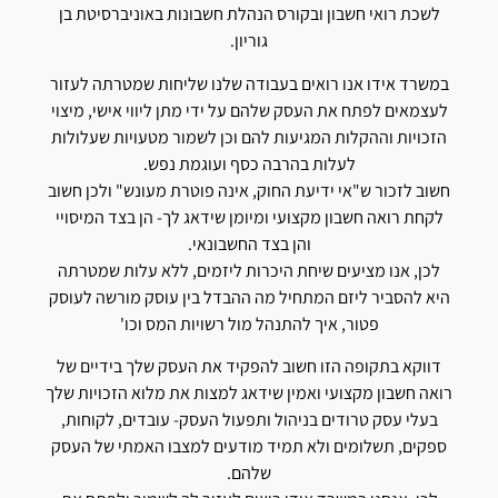
לשכת רואי חשבון ובקורס הנהלת חשבונות באוניברסיטת בן
גוריון.
במשרד אידו אנו רואים בעבודה שלנו שליחות שמטרתה לעזור
לעצמאים לפתח את העסק שלהם על ידי מתן ליווי אישי, מיצוי
הזכויות וההקלות המגיעות להם וכן לשמור מטעויות שעלולות
לעלות בהרבה כסף ועוגמת נפש.
חשוב לזכור ש"אי ידיעת החוק, אינה פוטרת מעונש" ולכן חשוב
לקחת רואה חשבון מקצועי ומיומן שידאג לך- הן בצד המיסויי
והן בצד החשבונאי.
לכן, אנו מציעים שיחת היכרות ליזמים, ללא עלות שמטרתה
היא להסביר ליזם המתחיל מה ההבדל בין עוסק מורשה לעוסק
פטור, איך להתנהל מול רשויות המס וכו'
דווקא בתקופה הזו חשוב להפקיד את העסק שלך בידיים של
רואה חשבון מקצועי ואמין שידאג למצות את מלוא הזכויות שלך
בעלי עסק טרודים בניהול ותפעול העסק- עובדים, לקוחות,
ספקים, תשלומים ולא תמיד מודעים למצבו האמתי של העסק
שלהם.