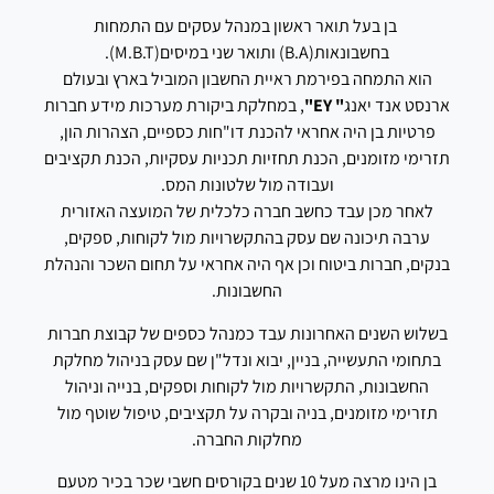
דיווח מקצועי לרשויות המס עם אחריות. כך תוריד
בן בעל תואר ראשון במנהל עסקים עם התמחות
לעצמך את המטלה הזו, תוריד מהעומס שלך
בחשבונאות(B.A) ותואר שני במיסים(M.B.T).
ותתפנה לעבודה שאתה יודע הכי טוב לעשות.
הוא התמחה בפירמת ראיית החשבון המוביל בארץ ובעולם
ארנסט אנד יאנג
"
EY"
, במחלקת ביקורת מערכות מידע חברות
פרטיות בן היה אחראי להכנת דו"חות כספיים, הצהרות הון,
לתאום פגישת ייעוץ
תזרימי מזומנים, הכנת תחזיות תכניות עסקיות, הכנת תקציבים
ועבודה מול שלטונות המס.
לאחר מכן עבד כחשב חברה כלכלית של המועצה האזורית
ערבה תיכונה שם עסק בהתקשרויות מול לקוחות, ספקים,
בנקים, חברות ביטוח וכן אף היה אחראי על תחום השכר והנהלת
החשבונות.
בשלוש השנים האחרונות עבד כמנהל כספים של קבוצת חברות
בתחומי התעשייה, בניין, יבוא ונדל"ן שם עסק בניהול מחלקת
החשבונות, התקשרויות מול לקוחות וספקים, בנייה וניהול
תזרימי מזומנים, בניה ובקרה על תקציבים, טיפול שוטף מול
מחלקות החברה.
בן הינו מרצה מעל 10 שנים בקורסים חשבי שכר בכיר מטעם