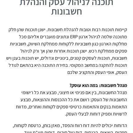
תוכנה לניהול עסק והנהלת
חשבונות
קיימות תוכנות רבות וטובות להנהלת חשבונות. ישנן תוכנות שהן חלק
מתוכנה שלמה לניהול ארגון ERP ונתונים מועברים אליהם מכל
מחלקות הארגון כגון חשבוניות ללקוחות ממחלקת השיווק, חשבוניות
ספקים ממחלקת רכש. ישנן תוכנות אחרות שהן אך ורק לניהול
חשבונות, תוכנות לעסקים קטנים, בינוניים וגדולים, יש תוכנות בענן ויש
תוכנות להתקנה במחשב המקומי. בחירת התוכנה היא בהתאם לגודל
העסק, אופי העסק והתקציב שלכם
מנהל חשבונות: במה הוא עוסק?
מנהל החשבונות, בין אם פנימי או חיצוני, מבצע את כל רישומי
החשבונות של העסק: רושם את כל ההכנסות וההוצאות, מבצע
התאמות בנקים והתאמות כרטיסי ספקים לקוחות ואחרים, מדווח
לרשויות ומפיק דוחות לבעלי העסק.
הדוחות יכולים להיות דוח רווח והפסד, מאזן בוחן, כרטסת לקוחות,
ספקים, הוצאות, הכנסות, דוח גיול חובות, דוחות מע"מ ועוד.