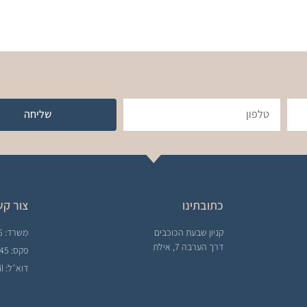
שליחה
כתובתינו
צור קש
קניון שבעת הכוכבים
משרד: 08-6915556
דרך הערבה 7, אילת
פקס: 08-6325045
דוא״ל: info@idoacc.co.il