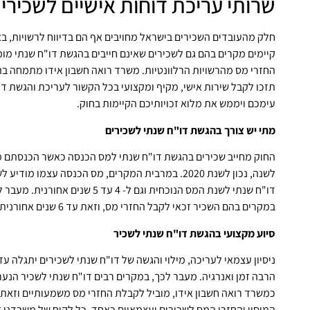
שרותי עריכת דוחות אישיים לשכירי
חלק מהעובדים השכירים בישראל מחויבים אף הם בדיווח לרשויות, ב
קיימים מקרים בהם גם לשכירים שאינם חייבים בהגשת דו"ח שנתי מו
החזרי מס מהרשויות הרלוונטיות. משרד רואה חשבון אידו מתמחה בה
תזכו לקבל שירות אישי, מקיף ומקצועי בכל הקשור לעריכת והגשת דוח
עימכם ויממש את מלוא זכויותיכם הקיימות בחוק.
מתי יש צורך בהגשת דו"ח שנתי לשכירים
לשנה, נכון לשנת 2020. במרבית המקרים, מס הכנסה עצמו
דו"ח שנתי לשנת המס הנוכחית וגם ל- 4 
במקרים בהם השכיר זכאי לקבל החזרי מס, וזאת עד 6 שנים אחורנית.
סיוע מקצועי בהגשת דו"ח שנתי לשכיר
ניסיון עצמאי לעריכה, מילוי והגשה של דו"ח שנתי לשכירים יתגלה 
הרבה זמן ואנרגיה. מעבר לכך, במקרים רבים דו"ח שנתי לשכיר הנער
כמשרד רואה חשבון אידו, מוביל לקבלת החזרי מס משמעותיים וזאת בז
המיסוי והחזרי המס לשכירים ועצמאיים כאחד. כל לקוח של משרדנו זוכ