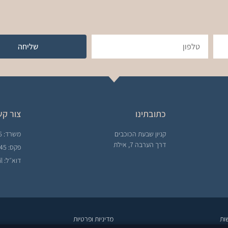
שליחה
כתובתינו
צור קש
קניון שבעת הכוכבים
משרד: 08-6915556
דרך הערבה 7, אילת
פקס: 08-6325045
דוא״ל: info@idoacc.co.il
ות
מדיניות ופרטיות