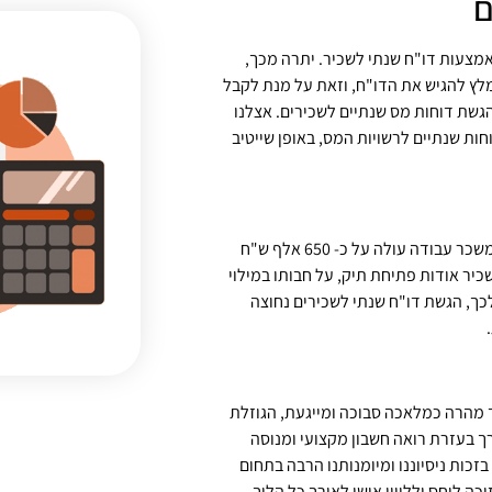
ם
אמצעות דו"ח שנתי לשכיר. יתרה מכך,
מלץ להגיש את הדו"ח, וזאת על מנת לקבל
גשת דוחות מס שנתיים לשכירים. אצלנו
ות שנתיים לרשויות המס, באופן שייטיב
החוק מחייב שכירים בהגשת דו"ח שנתי למס הכנסה כאשר הכנסתם משכר עבודה עולה על כ- 650 אלף ש"ח
 מודיע לשכיר אודות פתיחת תיק, על חבותו במילוי
עד 5 שנים אחורנית. מעבר לכך, הגשת דו"ח שנתי לשכירים נחוצה
עד מהרה כמלאכה סבוכה ומייגעת, הגוזלת
ך בעזרת רואה חשבון מקצועי ומנוסה
כות ניסיוננו ומיומנותנו הרבה בתחום
ה ליחס ולליווי אישי לאורך כל הליך